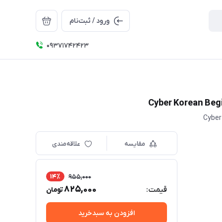
ورود / ثبت‌نام
09371742423
مقایسه
علاقه‌مندی
14٪
955,000
825,000
قیمت:
تومان
افزودن به سبدخرید