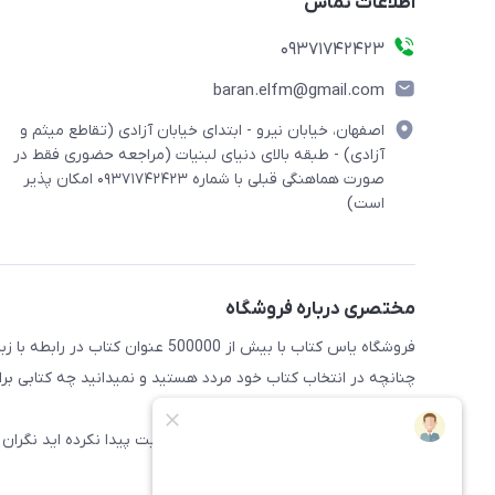
اطلاعات تماس
09371742423
baran.elfm@gmail.com
اصفهان، خیابان نیرو - ابتدای خیابان آزادی (تقاطع میثم و
آزادی) - طبقه بالای دنیای لبنیات (مراجعه حضوری فقط در
صورت هماهنگی قبلی با شماره ۰۹۳۷۱۷۴۲۴۲۳ امکان پذیر
است)
مختصری درباره فروشگاه
فروشگاه یاس کتاب با بیش از 500000 عنوان کتاب در رابطه با زبان های مختلف آماده خدمت رسانی به علاقه مندان این حوضه میباشد
چنانچه در انتخاب کتاب خود مردد هستید و نمیدانید چه کتابی برای 
راهنمایی کنند
همچنین اگر کتاب مورد نظر خود را در سایت پیدا نکرده اید نگران 
سایت اضافه شود.