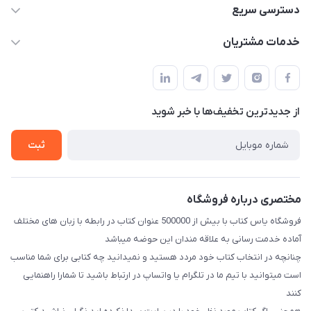
09371742423
دسترسی سریع
baran.elfm@gmail.com
حساب کاربری
خدمات مشتریان
اصفهان، خیابان نیرو - ابتدای خیابان آزادی (تقاطع میثم و آزادی) -
مجله فروشگاه
قوانین و مقررات
طبقه بالای دنیای لبنیات (مراجعه حضوری فقط در صورت هماهنگی
لیست محصولات
قبلی با شماره ۰۹۳۷۱۷۴۲۴۲۳ امکان پذیر است)
حریم خصوصی
درباره ما
از جدید‌ترین تخفیف‌ها با‌ خبر شوید
راهنما
تماس با ما
ثبت
مختصری درباره فروشگاه
فروشگاه یاس کتاب با بیش از 500000 عنوان کتاب در رابطه با زبان های مختلف
آماده خدمت رسانی به علاقه مندان این حوضه میباشد
چنانچه در انتخاب کتاب خود مردد هستید و نمیدانید چه کتابی برای شما مناسب
است میتوانید با تیم ما در تلگرام یا واتساپ در ارتباط باشید تا شما‌را راهنمایی
کنند