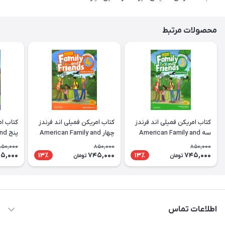
محصولات مرتبط
کتاب امریکن فمیلی اند فرندز
کتاب امریکن فمیلی اند فرندز
کتاب ام
سه American Family and
چهار American Family and
پنج
 2nd 5
Friends 2nd 4
Friends 2nd 3
850,000
850,000
850,000
D+DVD
SB+WB+CD+DVD
SB+WB+CD+DVD
5,000
745,000
745,000
13٪
13٪
تومان
تومان
اطلاعات تماس