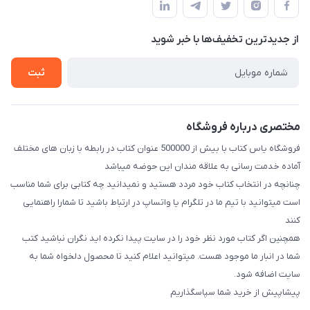
طبقه بالای دنیای لبنیات (مراجعه حضوری فقط در صورت هماهنگی
لیست محصولات
قبلی با شماره ۰۹۳۷۱۷۴۲۴۲۳ امکان پذیر است)
حریم خصوصی
درباره ما
از جدید‌ترین تخفیف‌ها با‌ خبر شوید
راهنما
تماس با ما
ثبت
مختصری درباره فروشگاه
فروشگاه یاس کتاب با بیش از 500000 عنوان کتاب در رابطه با زبان های مختلف
آماده خدمت رسانی به علاقه مندان این حوضه میباشد
چنانچه در انتخاب کتاب خود مردد هستید و نمیدانید چه کتابی برای شما مناسب
است میتوانید با تیم ما در تلگرام یا واتساپ در ارتباط باشید تا شما‌را راهنمایی
کنند
همچنین اگر کتاب مورد نظر خود را در سایت پیدا نکرده اید نگران نباشید کتب
شما در انبار ما موجود هست. میتوانید اعلام کنید تا محصول دلخواه شما به
سایت اضافه شود.
پیشاپیش از خرید شما سپاسگذاریم