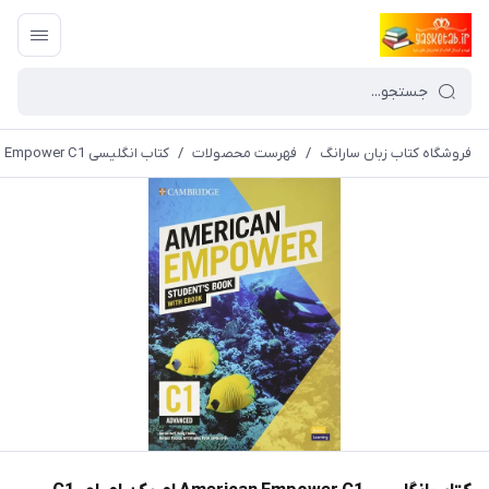
فروشگاه کتاب زبان سارانگ
/
فهرست محصولات
/
کتاب انگلیسی American Empower C1 امریکن اِمپاوِر C1