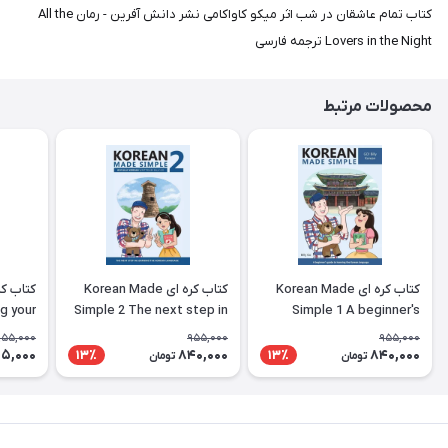
کتاب تمام عاشقان در شب اثر میکو کاواکامی نشر دانش آفرین - رمان All the
Lovers in the Night ترجمه فارسی
محصولات مرتبط
کتاب کره ای Korean Made
کتاب کره ای Korean Made
g your
Simple 2 The next step in
Simple 1 A beginner's
ing the
learning the Korean
guide to learning the
955,000
955,000
955,000
nguage
language
Korean language
5,000
840,000
840,000
13٪
13٪
تومان
تومان