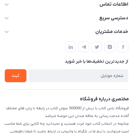
اطلاعات تماس
09371742423
دسترسی سریع
baran.elfm@gmail.com
حساب کاربری
خدمات مشتریان
اصفهان، خیابان نیرو - ابتدای خیابان آزادی (تقاطع میثم و آزادی) -
مجله فروشگاه
قوانین و مقررات
طبقه بالای دنیای لبنیات (مراجعه حضوری فقط در صورت هماهنگی
لیست محصولات
قبلی با شماره ۰۹۳۷۱۷۴۲۴۲۳ امکان پذیر است)
حریم خصوصی
درباره ما
از جدید‌ترین تخفیف‌ها با‌ خبر شوید
راهنما
تماس با ما
ثبت
مختصری درباره فروشگاه
فروشگاه یاس کتاب با بیش از 500000 عنوان کتاب در رابطه با زبان های مختلف
آماده خدمت رسانی به علاقه مندان این حوضه میباشد
چنانچه در انتخاب کتاب خود مردد هستید و نمیدانید چه کتابی برای شما مناسب
است میتوانید با تیم ما در تلگرام یا واتساپ در ارتباط باشید تا شما‌را راهنمایی