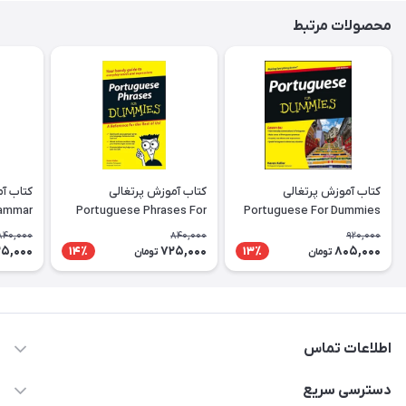
محصولات مرتبط
کتاب آموزش پرتغالی
کتاب آموزش پرتغالی
rammar
Portuguese Phrases For
Portuguese For Dummies
rkbook
Dummies
840,000
840,000
920,000
5,000
725,000
805,000
14٪
13٪
تومان
تومان
اطلاعات تماس
09371742423
دسترسی سریع