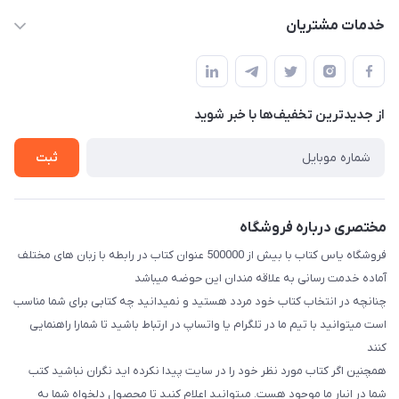
baran.elfm@gmail.com
حساب کاربری
خدمات مشتریان
اصفهان، خیابان نیرو - ابتدای خیابان آزادی (تقاطع میثم و آزادی) -
مجله فروشگاه
قوانین و مقررات
طبقه بالای دنیای لبنیات (مراجعه حضوری فقط در صورت هماهنگی
لیست محصولات
قبلی با شماره ۰۹۳۷۱۷۴۲۴۲۳ امکان پذیر است)
حریم خصوصی
درباره ما
از جدید‌ترین تخفیف‌ها با‌ خبر شوید
راهنما
تماس با ما
ثبت
مختصری درباره فروشگاه
فروشگاه یاس کتاب با بیش از 500000 عنوان کتاب در رابطه با زبان های مختلف
آماده خدمت رسانی به علاقه مندان این حوضه میباشد
چنانچه در انتخاب کتاب خود مردد هستید و نمیدانید چه کتابی برای شما مناسب
است میتوانید با تیم ما در تلگرام یا واتساپ در ارتباط باشید تا شما‌را راهنمایی
کنند
همچنین اگر کتاب مورد نظر خود را در سایت پیدا نکرده اید نگران نباشید کتب
شما در انبار ما موجود هست. میتوانید اعلام کنید تا محصول دلخواه شما به