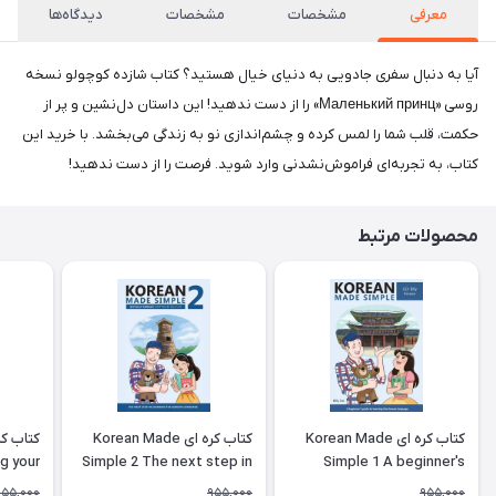
معرفی
مشخصات
مشخصات
دیدگاه‌ها
آیا به دنبال سفری جادویی به دنیای خیال هستید؟ کتاب شازده کوچولو نسخه
روسی «Маленький принц» را از دست ندهید! این داستان دل‌نشین و پر از
حکمت، قلب شما را لمس کرده و چشم‌اندازی نو به زندگی می‌بخشد. با خرید این
کتاب، به تجربه‌ای فراموش‌نشدنی وارد شوید. فرصت را از دست ندهید!
محصولات مرتبط
کتاب کره ای Korean Made
کتاب کره ای Korean Made
g your
Simple 2 The next step in
Simple 1 A beginner's
ing the
learning the Korean
guide to learning the
955,000
955,000
955,000