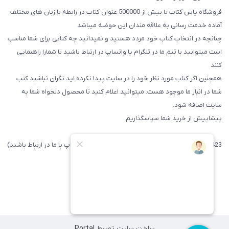
فروشگاه یاس کتاب با بیش از 500000 عنوان کتاب در رابطه با زبان های مختلف
آماده خدمت رسانی به علاقه مندان این حوضه میباشد
چنانچه در انتخاب کتاب خود مردد هستید و نمیدانید چه کتابی برای شما مناسب
است میتوانید با تیم ما در تلگرام یا واتساپ در ارتباط باشید تا شما‌را راهنمایی
کنند
همچنین اگر کتاب مورد نظر خود را در سایت پیدا نکرده اید نگران نباشید کتب
شما در انبار ما موجود هست. میتوانید اعلام کنید تا محصول دلخواه شما به
سایت اضافه شود.
پیشاپیش از خرید شما سپاسگذاریم
09371742423 (لطفا فقط پیامک داده و یا از طریق واتساپ با ما در ارتباط باشید)
ساخت سایت توسط
Portal