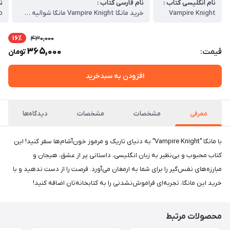
نام انگلیسی کتاب :
نام فارسی کتاب :
ن
Vampire Knight
خرید مانگا Vampire Knight مانگا شوالیه خون‌ آشام به زبان انگلیسی
o
16٪
430,000
365,000
قیمت:
تومان
افزودن به سبدخرید
معرفی
مشخصات
مشخصات
دیدگاه‌ها
با مانگا "Vampire Knight" به دنیای تاریک و مرموز خون‌آشام‌ها سفر کنید! این
کتاب محبوب و بی‌نظیر به زبان انگلیسی، داستانی پر از عشق، هیجان و
مبارزه‌های نفس‌گیر را برای شما به ارمغان می‌آورد. فرصت را از دست ندهید و با
خرید این مانگا، تجربه‌ای فراموش‌نشدنی را به کتابخانه‌تان اضافه کنید!
محصولات مرتبط