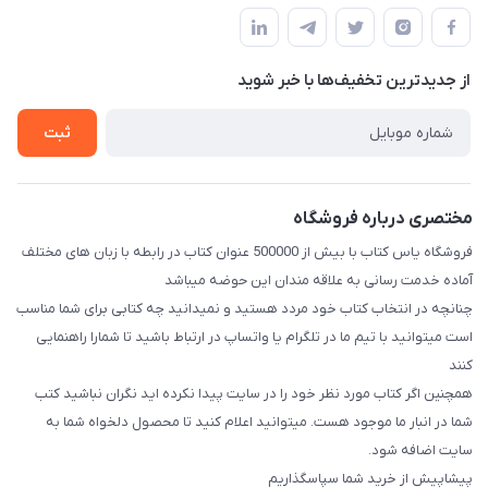
مجله فروشگاه
قوانین و مقررات
طبقه بالای دنیای لبنیات (مراجعه حضوری فقط در صورت هماهنگی
لیست محصولات
قبلی با شماره ۰۹۳۷۱۷۴۲۴۲۳ امکان پذیر است)
حریم خصوصی
درباره ما
از جدید‌ترین تخفیف‌ها با‌ خبر شوید
راهنما
تماس با ما
ثبت
مختصری درباره فروشگاه
فروشگاه یاس کتاب با بیش از 500000 عنوان کتاب در رابطه با زبان های مختلف
آماده خدمت رسانی به علاقه مندان این حوضه میباشد
چنانچه در انتخاب کتاب خود مردد هستید و نمیدانید چه کتابی برای شما مناسب
است میتوانید با تیم ما در تلگرام یا واتساپ در ارتباط باشید تا شما‌را راهنمایی
کنند
همچنین اگر کتاب مورد نظر خود را در سایت پیدا نکرده اید نگران نباشید کتب
شما در انبار ما موجود هست. میتوانید اعلام کنید تا محصول دلخواه شما به
سایت اضافه شود.
پیشاپیش از خرید شما سپاسگذاریم