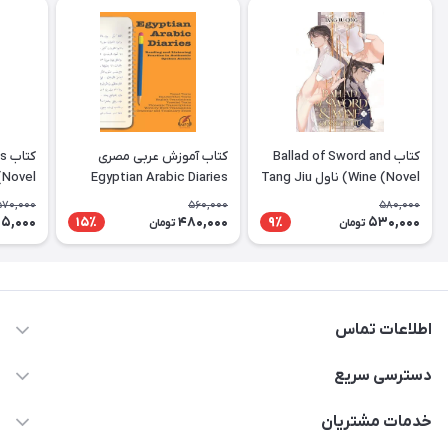
کتاب Ballad of Sword and
کتاب آموزش عربی مصری
کت
Wine (Novel) ناول Tang Jiu
Egyptian Arabic Diaries
Qing
Reading and Listening
آشوب ز
570,000
560,000
580,000
Practice in Authentic
5,000
480,000
530,000
15٪
9٪
تومان
تومان
Spoken Arabic
اطلاعات تماس
09371742423
دسترسی سریع
baran.elfm@gmail.com
حساب کاربری
خدمات مشتریان
اصفهان، خیابان نیرو - ابتدای خیابان آزادی (تقاطع میثم و آزادی) -