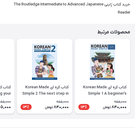
خرید کتاب ژاپنی The Routledge Intermediate to Advanced Japanese
Reader
محصولات مرتبط
کتاب کره ای Korean Made
کتاب کره ای Korean Made
g your
Simple 2 The next step in
Simple 1 A beginner's
ing the
learning the Korean
guide to learning the
955,000
955,000
955,000
nguage
language
Korean language
5,000
840,000
840,000
13٪
13٪
تومان
تومان