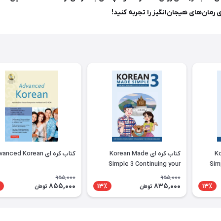
ای رمان‌های هیجان‌انگیز را تجربه کنید!
Kor
کتاب کره ای Korean Made
کتاب کره ای Advanced Korean
Simple 3 Continuing your
Sim
journey of learning the
learni
955,000
955,000
Korean language
855,000
835,000
13٪
13٪
تومان
تومان