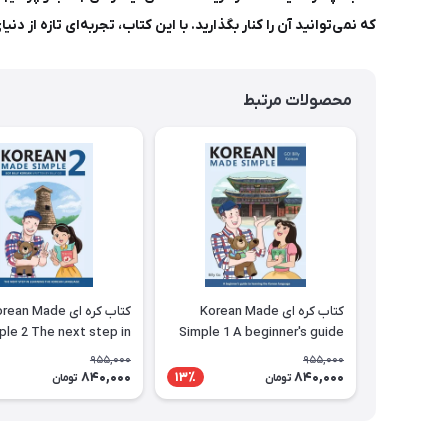
که نمی‌توانید آن را کنار بگذارید. با این کتاب، تجربه‌ای تازه از دنی
محصولات مرتبط
کتاب کره ای Korean Made
کتاب کره ای ean Made
ple 2 The next step in
Simple 1 A beginner's guide
ng the Korean language
to learning the Korean
955,000
955,000
language
840,000
840,000
13٪
تومان
تومان