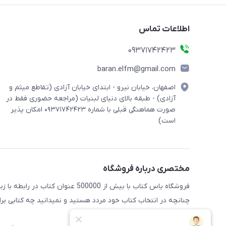
اطلاعات تماس
09371742423
baran.elfm@gmail.com
اصفهان، خیابان نیرو - ابتدای خیابان آزادی (تقاطع میثم و
آزادی) - طبقه بالای دنیای لبنیات (مراجعه حضوری فقط در
صورت هماهنگی قبلی با شماره ۰۹۳۷۱۷۴۲۴۲۳ امکان پذیر
است)
مختصری درباره فروشگاه
فروشگاه یاس کتاب با بیش از 500000 عنوان کتاب در رابطه با زبان های مختلف آماده خدمت رسانی به علاقه مندان این حوضه میباشد
چنانچه در انتخاب کتاب خود مردد هستید و نمیدانید چه کتابی برای 
راهنمایی کنند