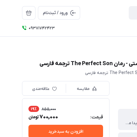
ورود / ثبت‌نام
09371742423
Th ترجمه فارسی
مقایسه
علاقه‌مندی
19٪
855,000
700,000
قیمت:
تومان
نویسنده فریدا مک فادن مترجم علیزاده میلانلو
افزودن به سبدخرید