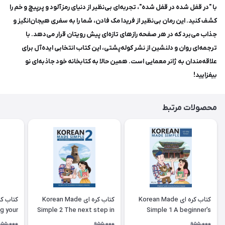
با "در قفل شده در قفل شده"، تجربه‌ای بی‌نظیر از دنیای رمزآلود و پرپیچ و خم را
کشف کنید. این رمان بی‌نظیر از فریدا مک فادن، شما را به سفری هیجان‌انگیز و
جذاب می‌برد که در هر صفحه رازهای تازه‌ای پیش رویتان قرار می‌دهد. با
ترجمه‌ای روان و دلنشین از نشر کوله‌پشتی، این کتاب انتخابی ایده‌آل برای
علاقه‌مندان به ژانر معمایی است. همین حالا به کتابخانه خود جاذبه‌ای نو
بیفزایید!
محصولات مرتبط
کتاب کره ای Korean Made
کتاب کره ای Korean Made
g your
Simple 2 The next step in
Simple 1 A beginner's
ing the
learning the Korean
guide to learning the
955,000
955,000
955,000