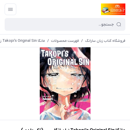
فروشگاه کتاب زبان سارانگ
/
فهرست محصولات
/
مانگا Takopi's Original Sin زبان انگلیسی (تک جلدی)