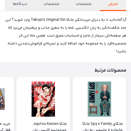
معرفی
مشخصات
مشخصات
دیدگاه‌ها
آیا آماده‌اید تا به دنیای حیرت‌انگیز مانگا Takopi's Original Sin وارد شوید؟ این
جلد شگفت‌انگیز به زبان انگلیسی، شما را به سفری جذاب و پرهیجان می‌برد که
هر صفحه‌اش سرشار از ماجرا و احساسات عمیق است. همین حالا این اثر
منحصر‌به‌فرد را به مجموعه خود اضافه کنید و تجربه‌ای فراموش‌نشدنی داشته
باشید!
محصولات مرتبط
مانگای Spy x Family مانگا
مانگا Jujutsu Kaisen
خانواده x جاسوس به زبان
جوجوتسو کایسن زبان
قفل آبی