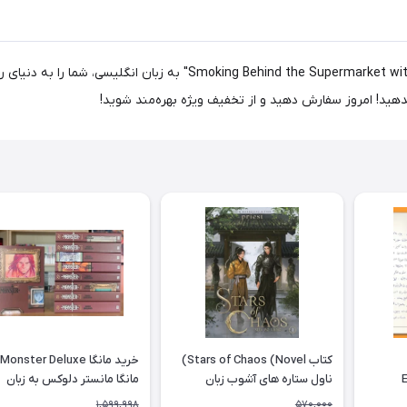
آیا عاشق داستان‌های جذاب و پر از احساس مانگا هستید؟ "arket with You
ندهید! امروز سفارش دهید و از تخفیف ویژه بهره‌مند شوید!
کتاب Stars of Chaos (Novel)
خرید مانگا Monster Deluxe
E
ناول ستاره های آشوب زبان
مانگا مانستر دلوکس به زبان
انگلیسی
انگلیسی 9 جلدی
1,599,998
570,000