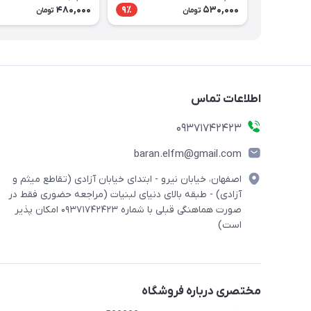
Practice in Authentic
480,000
530,000
9٪
تومان
تومان
Spoken Arabic
اطلاعات تماس
09371742423
baran.elfm@gmail.com
اصفهان، خیابان نیرو - ابتدای خیابان آزادی (تقاطع میثم و
آزادی) - طبقه بالای دنیای لبنیات (مراجعه حضوری فقط در
صورت هماهنگی قبلی با شماره ۰۹۳۷۱۷۴۲۴۲۳ امکان پذیر
است)
مختصری درباره فروشگاه