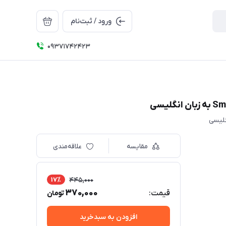
ورود / ثبت‌نام
09371742423
مقایسه
علاقه‌مندی
17٪
445,000
370,000
قیمت:
تومان
افزودن به سبدخرید