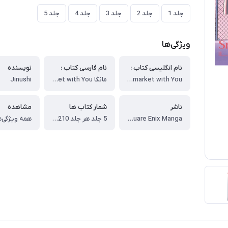
جلد 1
جلد 2
جلد 3
جلد 4
جلد 5
ویژگی‌ها
نام انگلیسی کتاب :
نام فارسی کتاب :
نویسنده
Smoking Behind the Supermarket with You
مانگا Smoking Behind the Supermarket with You به زبان انگلیسی
Jinushi
ناشر
شمار کتاب ها
مشاهده
Square Enix Manga
5 جلد هر جلد 210 صفحه
همه ویژگی‌ه