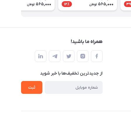
565,000
565,000
11٪
12٪
39
تومان
تومان
همراه ما باشید!
از جدید‌ترین تخفیف‌ها با‌ خبر شوید
ثبت