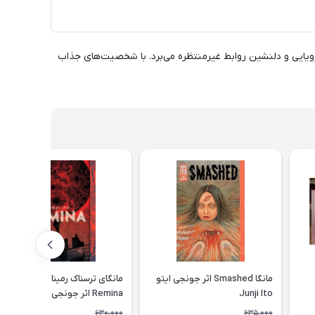
Smoking Behind the Superm" به زبان انگلیسی، شما را به دنیای رویایی و دلنشین روابط غیرمنتظره می‌برد. با شخصیت‌های جذاب
مانگا Smashed اثر جونجی ایتو
مانگای ترسناک رمینا - مانگا
Junji Ito
Remina اثر جونجی ایتو
630,000
635,000