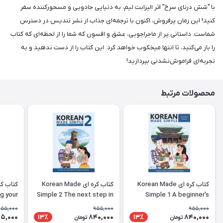
با "شش درنای سرخ" اثر الیزابت لیم، به دنیایی جادویی و مسحورکننده سفر
کنید! این رمان پرفروش، اکنون با ترجمه‌ای جذاب از نشر تندیس در دسترس
شماست. داستانی پر از ماجراجویی، عشق و افسون که شما را از لحظه‌ای که کتاب
را باز می‌کنید، تا انتها میخکوب خواهد کرد. این کتاب را از دست ندهید و به
تجربه‌ای فراموش‌نشدنی بپردازید!
محصولات مرتبط
کتاب کره ای Korean Made
کتاب کره ای Korean Made
g your
Simple 2 The next step in
Simple 1 A beginner's
ing the
learning the Korean
guide to learning the
955,000
955,000
955,000
nguage
language
Korean language
5,000
840,000
840,000
13٪
13٪
تومان
تومان