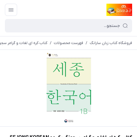
فروشگاه کتاب زبان سارانگ
/
فهرست محصولات
/
کتاب کره ای لغات و گرامر سجونگ یک دو SEJONG KOREAN 1B - VOCABULARY AND GRAMMAR BOOK