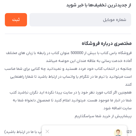
درباره ما
از جدید‌ترین تخفیف‌ها با‌ خبر شوید
راهنما
تماس با ما
ثبت
مختصری درباره فروشگاه
فروشگاه یاس کتاب با بیش از 500000 عنوان کتاب در رابطه با زبان های مختلف
آماده خدمت رسانی به علاقه مندان این حوضه میباشد
چنانچه در انتخاب کتاب خود مردد هستید و نمیدانید چه کتابی برای شما مناسب
است میتوانید با تیم ما در تلگرام یا واتساپ در ارتباط باشید تا شما‌را راهنمایی
کنند
همچنین اگر کتاب مورد نظر خود را در سایت پیدا نکرده اید نگران نباشید کتب
شما در انبار ما موجود هست. میتوانید اعلام کنید تا محصول دلخواه شما به
سایت اضافه شود.
پیشاپیش از خرید شما سپاسگذاریم
09371742423 (لطفا فقط پیامک داده و یا از طریق واتساپ با ما در ارتباط باشید)