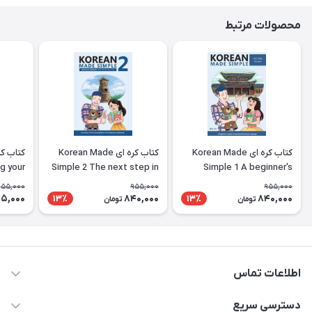
محصولات مرتبط
کتاب کره ای Korean Made
کتاب کره ای Korean Made
g your
Simple 2 The next step in
Simple 1 A beginner's
ing the
learning the Korean
guide to learning the
955,000
955,000
955,000
nguage
language
Korean language
5,000
840,000
840,000
13٪
13٪
تومان
تومان
اطلاعات تماس
09371742423
دسترسی سریع