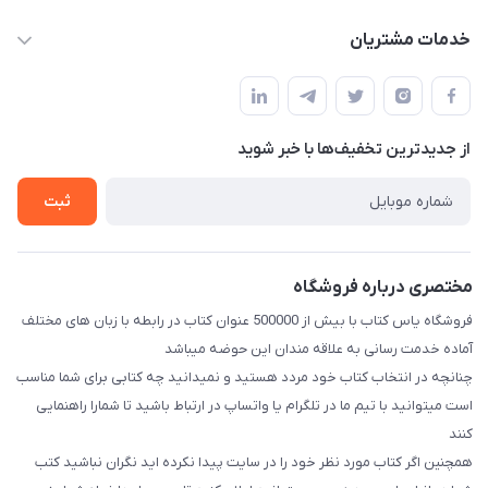
baran.elfm@gmail.com
حساب کاربری
خدمات مشتریان
اصفهان، خیابان نیرو - ابتدای خیابان آزادی (تقاطع میثم و آزادی) -
مجله فروشگاه
قوانین و مقررات
طبقه بالای دنیای لبنیات (مراجعه حضوری فقط در صورت هماهنگی
لیست محصولات
قبلی با شماره ۰۹۳۷۱۷۴۲۴۲۳ امکان پذیر است)
حریم خصوصی
درباره ما
از جدید‌ترین تخفیف‌ها با‌ خبر شوید
راهنما
تماس با ما
ثبت
مختصری درباره فروشگاه
فروشگاه یاس کتاب با بیش از 500000 عنوان کتاب در رابطه با زبان های مختلف
آماده خدمت رسانی به علاقه مندان این حوضه میباشد
چنانچه در انتخاب کتاب خود مردد هستید و نمیدانید چه کتابی برای شما مناسب
است میتوانید با تیم ما در تلگرام یا واتساپ در ارتباط باشید تا شما‌را راهنمایی
کنند
همچنین اگر کتاب مورد نظر خود را در سایت پیدا نکرده اید نگران نباشید کتب