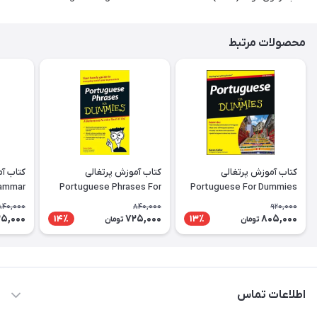
محصولات مرتبط
کتاب آموزش پرتغالی
کتاب آموزش پرتغالی
rammar
Portuguese Phrases For
Portuguese For Dummies
rkbook
Dummies
840,000
840,000
920,000
5,000
725,000
805,000
14٪
13٪
تومان
تومان
اطلاعات تماس