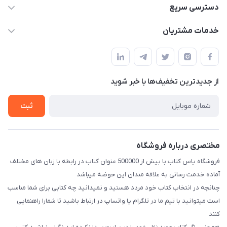
09371742423
دسترسی سریع
baran.elfm@gmail.com
حساب کاربری
خدمات مشتریان
اصفهان، خیابان نیرو - ابتدای خیابان آزادی (تقاطع میثم و آزادی) -
مجله فروشگاه
قوانین و مقررات
طبقه بالای دنیای لبنیات (مراجعه حضوری فقط در صورت هماهنگی
لیست محصولات
قبلی با شماره ۰۹۳۷۱۷۴۲۴۲۳ امکان پذیر است)
حریم خصوصی
درباره ما
از جدید‌ترین تخفیف‌ها با‌ خبر شوید
راهنما
تماس با ما
ثبت
مختصری درباره فروشگاه
فروشگاه یاس کتاب با بیش از 500000 عنوان کتاب در رابطه با زبان های مختلف
آماده خدمت رسانی به علاقه مندان این حوضه میباشد
چنانچه در انتخاب کتاب خود مردد هستید و نمیدانید چه کتابی برای شما مناسب
است میتوانید با تیم ما در تلگرام یا واتساپ در ارتباط باشید تا شما‌را راهنمایی
کنند