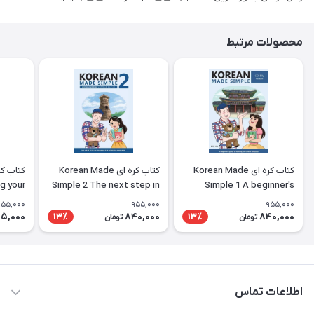
محصولات مرتبط
کتاب کره ای Korean Made
کتاب کره ای Korean Made
g your
Simple 2 The next step in
Simple 1 A beginner's
ing the
learning the Korean
guide to learning the
955,000
955,000
955,000
nguage
language
Korean language
5,000
840,000
840,000
13٪
13٪
تومان
تومان
اطلاعات تماس