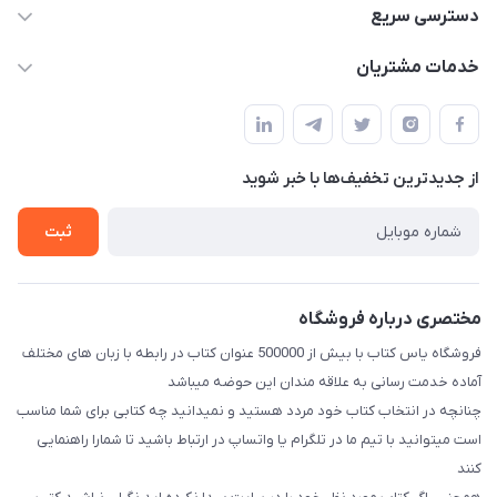
09371742423
دسترسی سریع
baran.elfm@gmail.com
حساب کاربری
خدمات مشتریان
اصفهان، خیابان نیرو - ابتدای خیابان آزادی (تقاطع میثم و آزادی) -
مجله فروشگاه
قوانین و مقررات
طبقه بالای دنیای لبنیات (مراجعه حضوری فقط در صورت هماهنگی
لیست محصولات
قبلی با شماره ۰۹۳۷۱۷۴۲۴۲۳ امکان پذیر است)
حریم خصوصی
درباره ما
از جدید‌ترین تخفیف‌ها با‌ خبر شوید
راهنما
تماس با ما
ثبت
مختصری درباره فروشگاه
فروشگاه یاس کتاب با بیش از 500000 عنوان کتاب در رابطه با زبان های مختلف
آماده خدمت رسانی به علاقه مندان این حوضه میباشد
چنانچه در انتخاب کتاب خود مردد هستید و نمیدانید چه کتابی برای شما مناسب
است میتوانید با تیم ما در تلگرام یا واتساپ در ارتباط باشید تا شما‌را راهنمایی
کنند