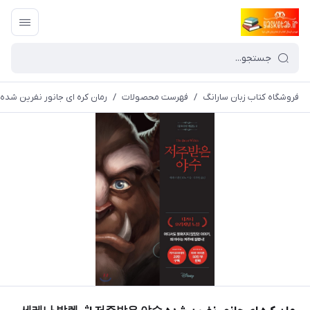
فروشگاه کتاب زبان سارانگ
/
فهرست محصولات
/
رمان کره ای جانور نفرین شده 저주받은 야수 اثر 세레나 발렌티노