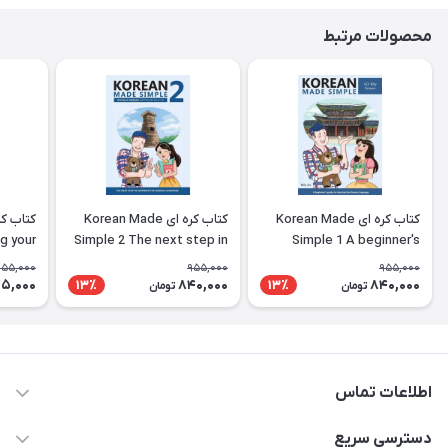
محصولات مرتبط
کتاب کره ای Korean Made
کتاب کره ای Korean Made
g your
Simple 2 The next step in
Simple 1 A beginner's
ing the
learning the Korean
guide to learning the
955,000
955,000
955,000
nguage
language
Korean language
5,000
840,000
840,000
13٪
13٪
تومان
تومان
اطلاعات تماس
09371742423
دسترسی سریع