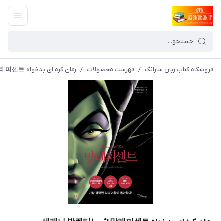
فروشگاه کتاب زبان سارانگ
/
فهرست محصولات
/
رمان کره ای بدخواه 말레피센트 اثر 세레나 발렌티노