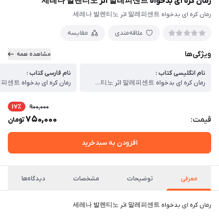
رمان کره ای بدخواه 말레피센트 اثر 세레나 발렌티노
رمان کره ای بدخواه 말레피센트 اثر 세레나 발렌티노
علاقه‌مندی
مقایسه
ویژگی‌ها
مشاهده همه
نام انگلیسی کتاب :
نام فارسی کتاب :
رمان کره ای بدخواه 말레피센트 اثر 세레나 발렌티노
17٪
900,000
750,000
قیمت:
تومان
افزودن به سبدخرید
معرفی
توضیحات
مشخصات
دیدگاه‌ها
رمان کره ای بدخواه 말레피센트 اثر 세레나 발렌티노