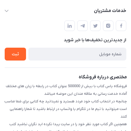
baran.elfm@gmail.com
حساب کاربری
خدمات مشتریان
اصفهان، خیابان نیرو - ابتدای خیابان آزادی (تقاطع میثم و آزادی) -
مجله فروشگاه
قوانین و مقررات
طبقه بالای دنیای لبنیات (مراجعه حضوری فقط در صورت هماهنگی
لیست محصولات
قبلی با شماره ۰۹۳۷۱۷۴۲۴۲۳ امکان پذیر است)
حریم خصوصی
درباره ما
از جدید‌ترین تخفیف‌ها با‌ خبر شوید
راهنما
تماس با ما
ثبت
مختصری درباره فروشگاه
فروشگاه یاس کتاب با بیش از 500000 عنوان کتاب در رابطه با زبان های مختلف
آماده خدمت رسانی به علاقه مندان این حوضه میباشد
چنانچه در انتخاب کتاب خود مردد هستید و نمیدانید چه کتابی برای شما مناسب
است میتوانید با تیم ما در تلگرام یا واتساپ در ارتباط باشید تا شما‌را راهنمایی
کنند
همچنین اگر کتاب مورد نظر خود را در سایت پیدا نکرده اید نگران نباشید کتب