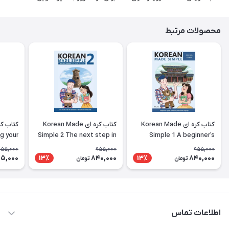
محصولات مرتبط
کتاب کره ای Korean Made
کتاب کره ای Korean Made
g your
Simple 2 The next step in
Simple 1 A beginner's
ing the
learning the Korean
guide to learning the
955,000
955,000
955,000
nguage
language
Korean language
5,000
840,000
840,000
13٪
13٪
تومان
تومان
اطلاعات تماس