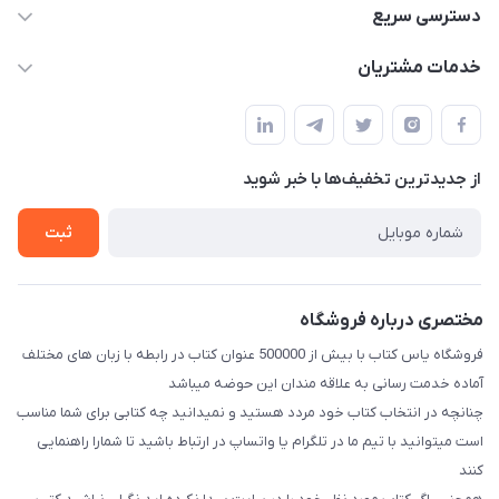
09371742423
دسترسی سریع
baran.elfm@gmail.com
حساب کاربری
خدمات مشتریان
اصفهان، خیابان نیرو - ابتدای خیابان آزادی (تقاطع میثم و آزادی) -
مجله فروشگاه
قوانین و مقررات
طبقه بالای دنیای لبنیات (مراجعه حضوری فقط در صورت هماهنگی
لیست محصولات
قبلی با شماره ۰۹۳۷۱۷۴۲۴۲۳ امکان پذیر است)
حریم خصوصی
درباره ما
از جدید‌ترین تخفیف‌ها با‌ خبر شوید
راهنما
تماس با ما
ثبت
مختصری درباره فروشگاه
فروشگاه یاس کتاب با بیش از 500000 عنوان کتاب در رابطه با زبان های مختلف
آماده خدمت رسانی به علاقه مندان این حوضه میباشد
چنانچه در انتخاب کتاب خود مردد هستید و نمیدانید چه کتابی برای شما مناسب
است میتوانید با تیم ما در تلگرام یا واتساپ در ارتباط باشید تا شما‌را راهنمایی
کنند