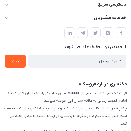
09371742423
دسترسی سریع
baran.elfm@gmail.com
حساب کاربری
خدمات مشتریان
اصفهان، خیابان نیرو - ابتدای خیابان آزادی (تقاطع میثم و آزادی) -
مجله فروشگاه
قوانین و مقررات
طبقه بالای دنیای لبنیات (مراجعه حضوری فقط در صورت هماهنگی
لیست محصولات
قبلی با شماره ۰۹۳۷۱۷۴۲۴۲۳ امکان پذیر است)
حریم خصوصی
درباره ما
از جدید‌ترین تخفیف‌ها با‌ خبر شوید
راهنما
تماس با ما
ثبت
مختصری درباره فروشگاه
فروشگاه یاس کتاب با بیش از 500000 عنوان کتاب در رابطه با زبان های مختلف
آماده خدمت رسانی به علاقه مندان این حوضه میباشد
چنانچه در انتخاب کتاب خود مردد هستید و نمیدانید چه کتابی برای شما مناسب
است میتوانید با تیم ما در تلگرام یا واتساپ در ارتباط باشید تا شما‌را راهنمایی
کنند