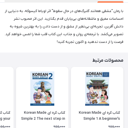
با رمان "عشقی همانند گلبرگ‌های در حال سقوط" اثر اویاما کیسوکه، به دنیایی از
احساسات عمیق و عاشقانه‌های بی‌پایان قدم بگذارید. این اثر محبوب نشر
دانش آفرین، تجربه‌ای بی‌نظیر از عشق و از دست دادن را به بهترین شیوه به
تصویر می‌کشد. با ترجمه‌ی روان و جذاب، این کتاب قلب شما را لمس خواهد کرد.
فرصت را از دست ندهید و اکنون تجربه کنید!
محصولات مرتبط
کتاب کره ای Korean Made
کتاب کره ای Korean Made
g your
Simple 2 The next step in
Simple 1 A beginner's
ing the
learning the Korean
guide to learning the
955,000
955,000
955,000