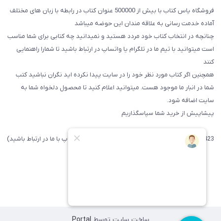
فروشگاه یاس کتاب با بیش از 500000 عنوان کتاب در رابطه با زبان های مختلف
آماده خدمت رسانی به علاقه مندان این حوضه میباشد
چنانچه در انتخاب کتاب خود مردد هستید و نمیدانید چه کتابی برای شما مناسب
است میتوانید با تیم ما در تلگرام یا واتساپ در ارتباط باشید تا شما‌را راهنمایی
کنند
همچنین اگر کتاب مورد نظر خود را در سایت پیدا نکرده اید نگران نباشید کتب
شما در انبار ما موجود هست. میتوانید اعلام کنید تا محصول دلخواه شما به
سایت اضافه شود.
پیشاپیش از خرید شما سپاسگذاریم
09371742423 (لطفا فقط پیامک داده و یا از طریق واتساپ با ما در ارتباط باشید)
ساخت سایت توسط
Portal