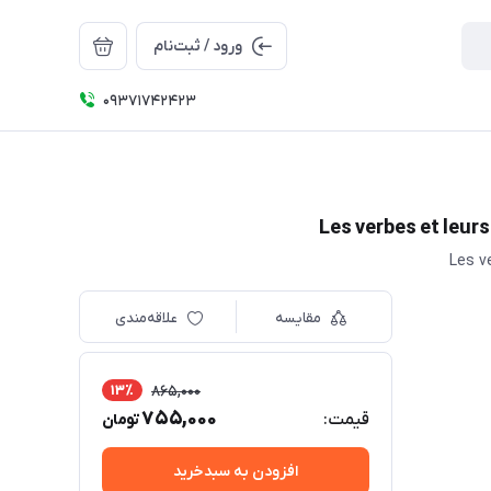
ورود / ثبت‌نام
09371742423
مقایسه
علاقه‌مندی
13٪
865,000
755,000
قیمت:
تومان
افزودن به سبدخرید