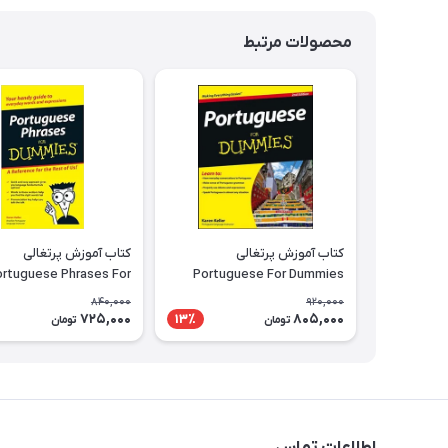
محصولات مرتبط
کتاب آموزش پرتغالی
کتاب آموزش پرتغالی
ortuguese Phrases For
Portuguese For Dummies
Dummies
840,000
920,000
725,000
805,000
13٪
تومان
تومان