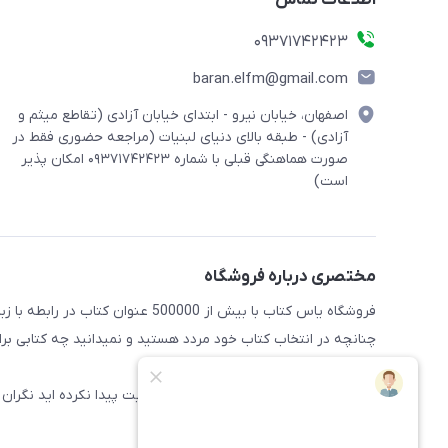
اطلاعات تماس
09371742423
baran.elfm@gmail.com
اصفهان، خیابان نیرو - ابتدای خیابان آزادی (تقاطع میثم و
آزادی) - طبقه بالای دنیای لبنیات (مراجعه حضوری فقط در
صورت هماهنگی قبلی با شماره ۰۹۳۷۱۷۴۲۴۲۳ امکان پذیر
است)
مختصری درباره فروشگاه
فروشگاه یاس کتاب با بیش از 500000 عنوان کتاب در رابطه با زبان های مختلف آماده خدمت رسانی به علاقه مندان این حوضه میباشد
چنانچه در انتخاب کتاب خود مردد هستید و نمیدانید چه کتابی برای 
راهنمایی کنند
همچنین اگر کتاب مورد نظر خود را در سایت پیدا نکرده اید نگران 
سایت اضافه شود.