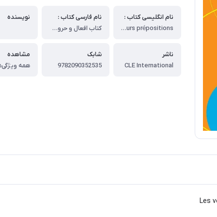
نام انگلیسی کتاب :
نام فارسی کتاب :
نویسنده
Les verbes et leurs prépositions
کتاب افعال و حروف اضافه فرانسه
ناشر
شابک
مشاهده
CLE International
9782090352535
همه ویژگی‌ه