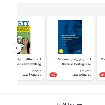
Portugu
کتاب زبان پرتغالی Modern
کتاب اصطلاحات پرتغالی Dirty
Portuguese Everyday Slang
Brazilian Portuguese
Grammar A Practical Guide
790,000
1,005,000
685,000
895,000
14٪
11٪
14
تومان
تومان