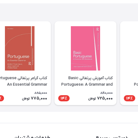
کتاب آموزش پرتغالی Basic
کتاب گرامر پرتغالی ese
An Essential Grammar
Portuguese: A Grammar and
P
Workbook
895,000
840,000
775,000
725,000
٪
14٪
14٪
تومان
تومان