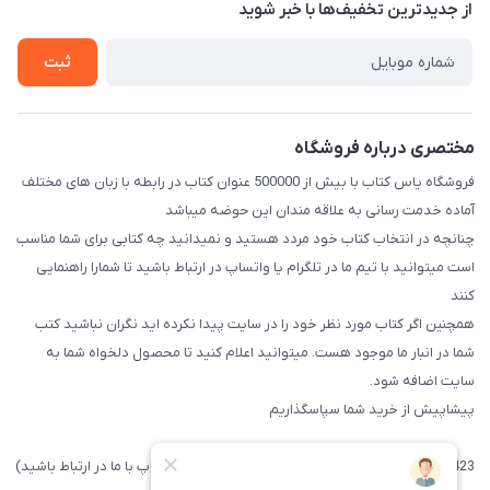
درباره ما
از جدید‌ترین تخفیف‌ها با‌ خبر شوید
راهنما
تماس با ما
ثبت
مختصری درباره فروشگاه
فروشگاه یاس کتاب با بیش از 500000 عنوان کتاب در رابطه با زبان های مختلف
آماده خدمت رسانی به علاقه مندان این حوضه میباشد
چنانچه در انتخاب کتاب خود مردد هستید و نمیدانید چه کتابی برای شما مناسب
است میتوانید با تیم ما در تلگرام یا واتساپ در ارتباط باشید تا شما‌را راهنمایی
کنند
همچنین اگر کتاب مورد نظر خود را در سایت پیدا نکرده اید نگران نباشید کتب
شما در انبار ما موجود هست. میتوانید اعلام کنید تا محصول دلخواه شما به
سایت اضافه شود.
پیشاپیش از خرید شما سپاسگذاریم
09371742423 (لطفا فقط پیامک داده و یا از طریق واتساپ با ما در ارتباط باشید)