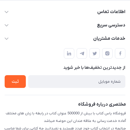
اطلاعات تماس
09371742423
دسترسی سریع
baran.elfm@gmail.com
حساب کاربری
خدمات مشتریان
اصفهان، خیابان نیرو - ابتدای خیابان آزادی (تقاطع میثم و آزادی) -
مجله فروشگاه
قوانین و مقررات
طبقه بالای دنیای لبنیات (مراجعه حضوری فقط در صورت هماهنگی
لیست محصولات
قبلی با شماره ۰۹۳۷۱۷۴۲۴۲۳ امکان پذیر است)
حریم خصوصی
درباره ما
از جدید‌ترین تخفیف‌ها با‌ خبر شوید
راهنما
تماس با ما
ثبت
مختصری درباره فروشگاه
فروشگاه یاس کتاب با بیش از 500000 عنوان کتاب در رابطه با زبان های مختلف
آماده خدمت رسانی به علاقه مندان این حوضه میباشد
چنانچه در انتخاب کتاب خود مردد هستید و نمیدانید چه کتابی برای شما مناسب