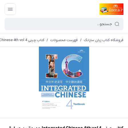
فروشگاه کتاب زبان سارانگ
/
فهرست محصولات
/
کتاب چینی Integrated Chinese 4th vol 4 جدیدترین ویرایش