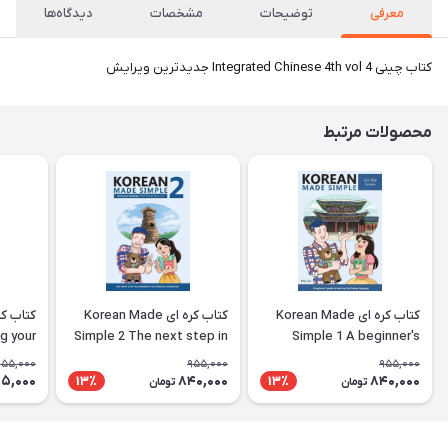
معرفی
توضیحات
مشخصات
دیدگاه‌ها
کتاب چینی Integrated Chinese 4th vol 4 جدیدترین ویرایش
محصولات مرتبط
کتاب کره ای Korean Made
کتاب کره ای Korean Made
g your
Simple 2 The next step in
Simple 1 A beginner's
ing the
learning the Korean
guide to learning the
955,000
955,000
955,000
nguage
language
Korean language
5,000
840,000
840,000
13٪
13٪
تومان
تومان