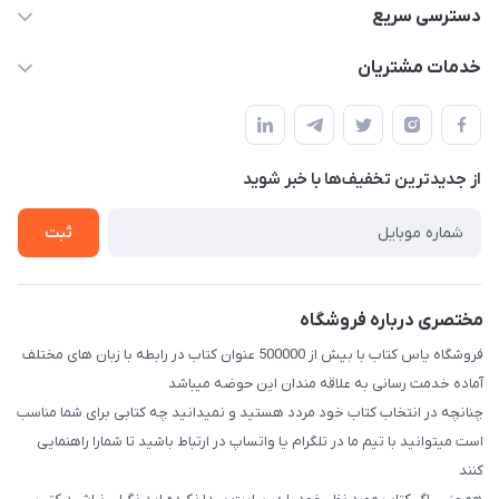
09371742423
دسترسی سریع
baran.elfm@gmail.com
حساب کاربری
خدمات مشتریان
اصفهان، خیابان نیرو - ابتدای خیابان آزادی (تقاطع میثم و آزادی) -
مجله فروشگاه
قوانین و مقررات
طبقه بالای دنیای لبنیات (مراجعه حضوری فقط در صورت هماهنگی
لیست محصولات
قبلی با شماره ۰۹۳۷۱۷۴۲۴۲۳ امکان پذیر است)
حریم خصوصی
درباره ما
از جدید‌ترین تخفیف‌ها با‌ خبر شوید
راهنما
تماس با ما
ثبت
مختصری درباره فروشگاه
فروشگاه یاس کتاب با بیش از 500000 عنوان کتاب در رابطه با زبان های مختلف
آماده خدمت رسانی به علاقه مندان این حوضه میباشد
چنانچه در انتخاب کتاب خود مردد هستید و نمیدانید چه کتابی برای شما مناسب
است میتوانید با تیم ما در تلگرام یا واتساپ در ارتباط باشید تا شما‌را راهنمایی
کنند