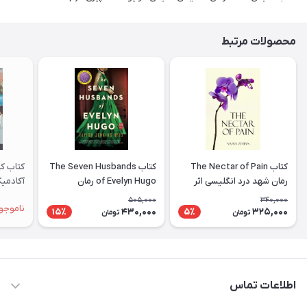
محصولات مرتبط
کتاب The Nectar of Pain
کتاب The Seven Husbands
کتاب کم
رمان شهد درد انگلیسی اثر
of Evelyn Hugo رمان
نجوا زبیان Najwa Zebian
انگلیسی هفت همسر اویلین
ademic
505,000
340,000
ناموجو
هوگو اثر Taylor Jenkins
430,000
325,000
15٪
5٪
تومان
تومان
Reid
اطلاعات تماس