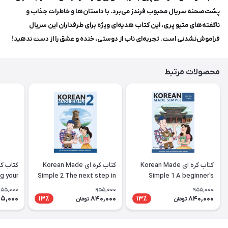
پشت‌صحنه سریال محبوب فرندز می‌برد. با داستان‌ها و خاطرات جذاب و
ناگفته‌های متیو پری، این کتاب هدیه‌ای ویژه برای طرفداران این سریال
فراموش‌نشدنی است. تجربه‌ای ناب از دوستی، خنده و عشق را از دست ندهید!
محصولات مرتبط
کتاب کره ای Korean Made
کتاب کره ای Korean Made
g your
Simple 2 The next step in
Simple 1 A beginner's
ing the
learning the Korean
guide to learning the
955,000
955,000
955,000
nguage
language
Korean language
5,000
840,000
840,000
13٪
13٪
تومان
تومان