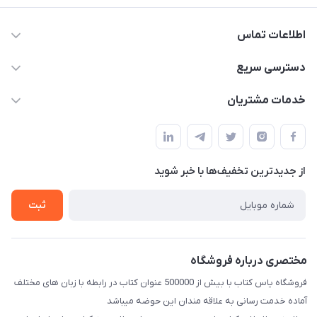
اطلاعات تماس
09371742423
دسترسی سریع
baran.elfm@gmail.com
حساب کاربری
خدمات مشتریان
اصفهان، خیابان نیرو - ابتدای خیابان آزادی (تقاطع میثم و آزادی) -
مجله فروشگاه
قوانین و مقررات
طبقه بالای دنیای لبنیات (مراجعه حضوری فقط در صورت هماهنگی
لیست محصولات
قبلی با شماره ۰۹۳۷۱۷۴۲۴۲۳ امکان پذیر است)
حریم خصوصی
درباره ما
از جدید‌ترین تخفیف‌ها با‌ خبر شوید
راهنما
تماس با ما
ثبت
مختصری درباره فروشگاه
فروشگاه یاس کتاب با بیش از 500000 عنوان کتاب در رابطه با زبان های مختلف
آماده خدمت رسانی به علاقه مندان این حوضه میباشد