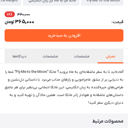
Fly Me to the Moon
مانگا مرا به ماه ببر زبان انگلیسی
TA Kenjiro
18٪
440,000
365,000
قیمت:
تومان
افزودن به سبدخرید
معرفی
مشخصات
مشخصات
دیدگاه‌ها
آماده‌اید تا به سفر عاشقانه‌ای به ماه بروید؟ مانگا "Fly Me to the Moon" شما را
به دنیایی پر از عشق، ماجراجویی و رازهای جذاب می‌برد. با داستانی دل‌نشین و
طراحی‌های خیره‌کننده به زبان انگلیسی، این مانگا انتخابی بی‌نظیر برای هر عاشق
داستان‌های عاشقانه و هوادار ژانر مانگا است. همین حالا آن را تهیه کنید و به
دنیای دیگری سفر کنید!
محصولات مرتبط