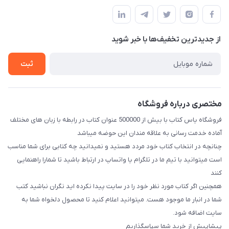
مجله فروشگاه
قوانین و مقررات
طبقه بالای دنیای لبنیات (مراجعه حضوری فقط در صورت هماهنگی
لیست محصولات
قبلی با شماره ۰۹۳۷۱۷۴۲۴۲۳ امکان پذیر است)
حریم خصوصی
درباره ما
از جدید‌ترین تخفیف‌ها با‌ خبر شوید
راهنما
تماس با ما
ثبت
مختصری درباره فروشگاه
فروشگاه یاس کتاب با بیش از 500000 عنوان کتاب در رابطه با زبان های مختلف
آماده خدمت رسانی به علاقه مندان این حوضه میباشد
چنانچه در انتخاب کتاب خود مردد هستید و نمیدانید چه کتابی برای شما مناسب
است میتوانید با تیم ما در تلگرام یا واتساپ در ارتباط باشید تا شما‌را راهنمایی
کنند
همچنین اگر کتاب مورد نظر خود را در سایت پیدا نکرده اید نگران نباشید کتب
شما در انبار ما موجود هست. میتوانید اعلام کنید تا محصول دلخواه شما به
سایت اضافه شود.
پیشاپیش از خرید شما سپاسگذاریم