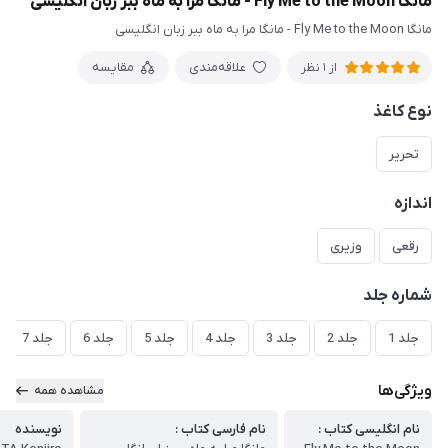
مانگا Fly Me to the Moon - مانگا مرا به ماه ببر زبان انگلیسی
مانگا Fly Me to the Moon - مانگا مرا به ماه ببر زبان انگلیسی
علاقه‌مندی
مقایسه
از 1 نظر
نوع کاغذ
تحریر
اندازه
رقعی
وزیری
شماره جلد
جلد 1
جلد 2
جلد 3
جلد 4
جلد 5
جلد 6
جلد 7
ویژگی‌ها
مشاهده همه
نام انگلیسی کتاب :
نام فارسی کتاب :
نویسنده