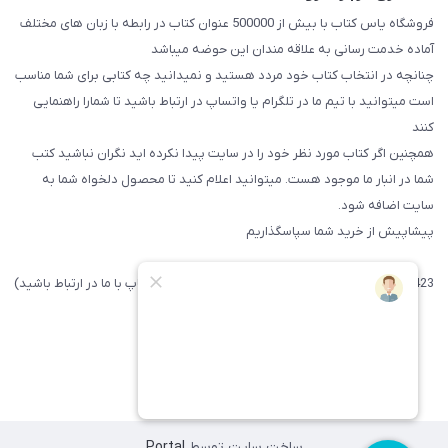
فروشگاه یاس کتاب با بیش از 500000 عنوان کتاب در رابطه با زبان های مختلف
آماده خدمت رسانی به علاقه مندان این حوضه میباشد
چنانچه در انتخاب کتاب خود مردد هستید و نمیدانید چه کتابی برای شما مناسب
است میتوانید با تیم ما در تلگرام یا واتساپ در ارتباط باشید تا شما‌را راهنمایی
کنند
همچنین اگر کتاب مورد نظر خود را در سایت پیدا نکرده اید نگران نباشید کتب
شما در انبار ما موجود هست. میتوانید اعلام کنید تا محصول دلخواه شما به
سایت اضافه شود.
پیشاپیش از خرید شما سپاسگذاریم
09371742423 (لطفا فقط پیامک داده و یا از طریق واتساپ با ما در ارتباط باشید)
ساخت سایت توسط
Portal