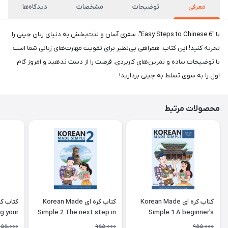
معرفی
توضیحات
مشخصات
دیدگاه‌ها
با "Easy Steps to Chinese 6"، سفری آسان و لذت‌بخش به دنیای زبان چینی را
تجربه کنید! این کتاب، همراهی بی‌نظیر برای تقویت مهارت‌های زبانی شما است،
با توضیحات ساده و تمرین‌های کاربردی. فرصت را از دست ندهید و امروز گام
اول را به سوی تسلط به چینی بردارید!
محصولات مرتبط
کتاب کره ای Korean Made
کتاب کره ای Korean Made
g your
Simple 2 The next step in
Simple 1 A beginner's
ing the
learning the Korean
guide to learning the
955,000
955,000
955,000