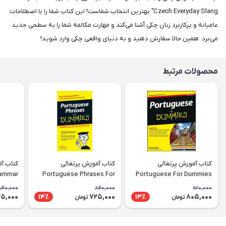
Czech Everyday Slang" بهترین انتخاب شماست! این کتاب شما را با اصطلاحات
عامیانه و پرکاربرد زبان چکی آشنا می‌کند و مهارت مکالمه شما را به سطحی جدید
می‌برد. همین حالا سفارش دهید و به دنیای واقعی چکی وارد شوید!
محصولات مرتبط
کتاب آموزش پرتغالی
کتاب آموزش پرتغالی
rammar
Portuguese Phrases For
Portuguese For Dummies
rkbook
Dummies
840,000
840,000
920,000
5,000
725,000
805,000
14٪
13٪
تومان
تومان