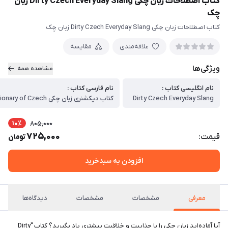
کتاب اصطلاحات زبان چکی Dirty Czech Everyday Slang زبان
چِک
کتاب اصطلاحات زبان چکی Dirty Czech Everyday Slang زبان چِک
علاقه‌مندی
مقایسه
ویژگی‌ها
مشاهده همه
نام انگلیسی کتاب :
نام فارسی کتاب :
Dirty Czech Everyday Slang
10٪
805,000
725,000
قیمت:
تومان
افزودن به سبدخرید
معرفی
مشخصات
مشخصات
دیدگاه‌ها
آیا آماده‌اید زبان چکی را با جذابیت و خلاقیت بیشتری یاد بگیرید؟ کتاب "Dirty