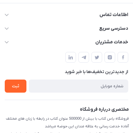
اطلاعات تماس
09371742423
دسترسی سریع
baran.elfm@gmail.com
حساب کاربری
خدمات مشتریان
اصفهان، خیابان نیرو - ابتدای خیابان آزادی (تقاطع میثم و آزادی) -
مجله فروشگاه
قوانین و مقررات
طبقه بالای دنیای لبنیات (مراجعه حضوری فقط در صورت هماهنگی
لیست محصولات
قبلی با شماره ۰۹۳۷۱۷۴۲۴۲۳ امکان پذیر است)
حریم خصوصی
درباره ما
از جدید‌ترین تخفیف‌ها با‌ خبر شوید
راهنما
تماس با ما
ثبت
مختصری درباره فروشگاه
فروشگاه یاس کتاب با بیش از 500000 عنوان کتاب در رابطه با زبان های مختلف
آماده خدمت رسانی به علاقه مندان این حوضه میباشد