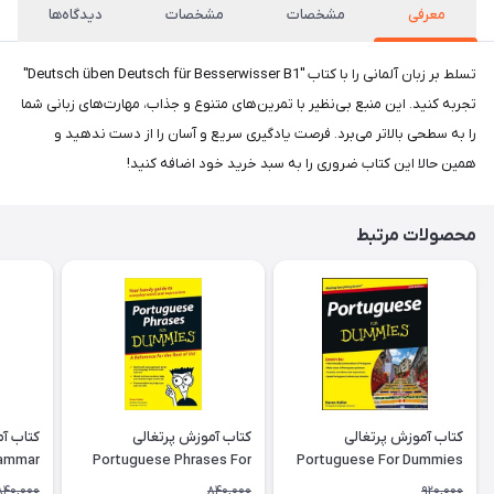
معرفی
مشخصات
مشخصات
دیدگاه‌ها
تسلط بر زبان آلمانی را با کتاب "Deutsch üben Deutsch für Besserwisser B1"
تجربه کنید. این منبع بی‌نظیر با تمرین‌های متنوع و جذاب، مهارت‌های زبانی شما
را به سطحی بالاتر می‌برد. فرصت یادگیری سریع و آسان را از دست ندهید و
همین حالا این کتاب ضروری را به سبد خرید خود اضافه کنید!
محصولات مرتبط
کتاب آموزش پرتغالی
کتاب آموزش پرتغالی
rammar
Portuguese Phrases For
Portuguese For Dummies
rkbook
Dummies
840,000
840,000
920,000