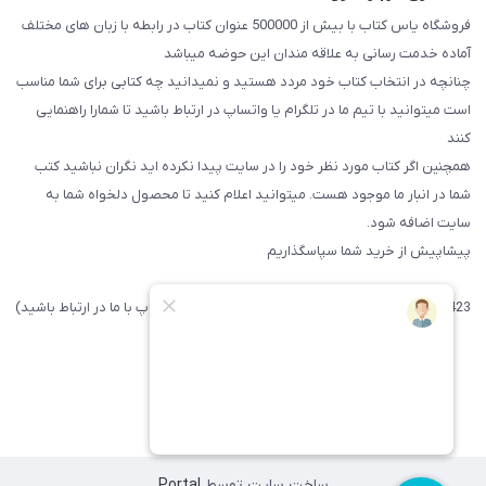
فروشگاه یاس کتاب با بیش از 500000 عنوان کتاب در رابطه با زبان های مختلف
آماده خدمت رسانی به علاقه مندان این حوضه میباشد
چنانچه در انتخاب کتاب خود مردد هستید و نمیدانید چه کتابی برای شما مناسب
است میتوانید با تیم ما در تلگرام یا واتساپ در ارتباط باشید تا شما‌را راهنمایی
کنند
همچنین اگر کتاب مورد نظر خود را در سایت پیدا نکرده اید نگران نباشید کتب
شما در انبار ما موجود هست. میتوانید اعلام کنید تا محصول دلخواه شما به
سایت اضافه شود.
پیشاپیش از خرید شما سپاسگذاریم
09371742423 (لطفا فقط پیامک داده و یا از طریق واتساپ با ما در ارتباط باشید)
ساخت سایت توسط
Portal