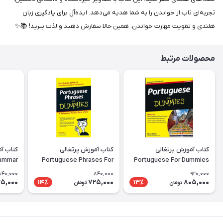
تجربه‌ای ناب از خواندن را به شما هدیه می‌دهد. ایده‌آل برای یادگیری زبان
هلندی و تقویت مهارت خواندن. همین حالا سفارش دهید و لذت ببرید! 📚✨
محصولات مرتبط
کتاب آموزش پرتغالی
کتاب آموزش پرتغالی
rammar
Portuguese Phrases For
Portuguese For Dummies
rkbook
Dummies
840,000
840,000
920,000
5,000
725,000
805,000
14٪
13٪
تومان
تومان