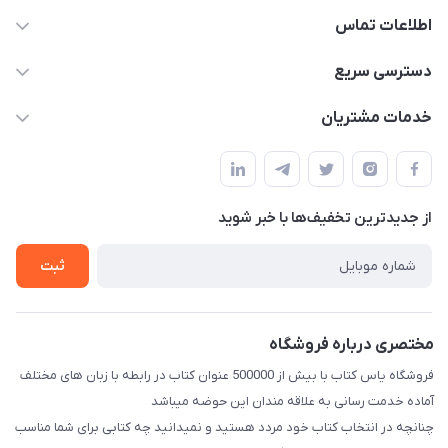
اطلاعات تماس
09371742423
دسترسی سریع
baran.elfm@gmail.com
حساب کاربری
خدمات مشتریان
اصفهان، خیابان نیرو - ابتدای خیابان آزادی (تقاطع میثم و آزادی) -
مجله فروشگاه
قوانین و مقررات
طبقه بالای دنیای لبنیات (مراجعه حضوری فقط در صورت هماهنگی
لیست محصولات
قبلی با شماره ۰۹۳۷۱۷۴۲۴۲۳ امکان پذیر است)
حریم خصوصی
درباره ما
از جدید‌ترین تخفیف‌ها با‌ خبر شوید
راهنما
تماس با ما
ثبت
مختصری درباره فروشگاه
فروشگاه یاس کتاب با بیش از 500000 عنوان کتاب در رابطه با زبان های مختلف
آماده خدمت رسانی به علاقه مندان این حوضه میباشد
چنانچه در انتخاب کتاب خود مردد هستید و نمیدانید چه کتابی برای شما مناسب