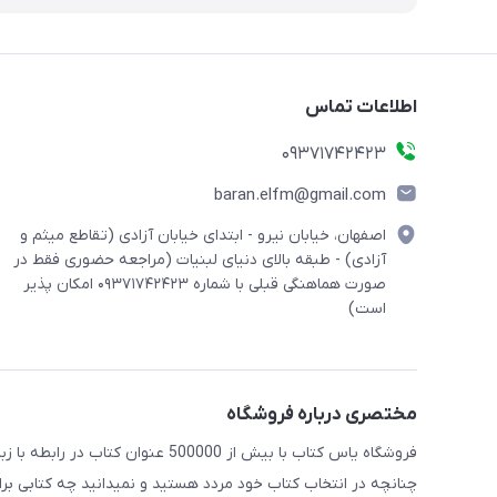
اطلاعات تماس
09371742423
baran.elfm@gmail.com
اصفهان، خیابان نیرو - ابتدای خیابان آزادی (تقاطع میثم و
آزادی) - طبقه بالای دنیای لبنیات (مراجعه حضوری فقط در
صورت هماهنگی قبلی با شماره ۰۹۳۷۱۷۴۲۴۲۳ امکان پذیر
است)
مختصری درباره فروشگاه
فروشگاه یاس کتاب با بیش از 500000 عنوان کتاب در رابطه با زبان های مختلف آماده خدمت رسانی به علاقه مندان این حوضه میباشد
چنانچه در انتخاب کتاب خود مردد هستید و نمیدانید چه کتابی برای 