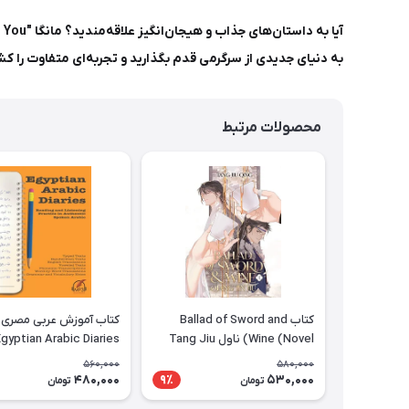
به دنیای جدیدی از سرگرمی قدم بگذارید و تجربه‌ای متفاوت را ک
محصولات مرتبط
کتاب Ballad of Sword and
کتاب آموزش عربی مصری
Wine (Novel) ناول Tang Jiu
gyptian Arabic Diaries
Reading and Listening
Qing
560,000
580,000
Practice in Authentic
480,000
530,000
9٪
تومان
تومان
Spoken Arabic