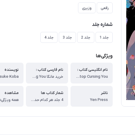
رقعی
وزیری
شماره جلد
جلد 1
جلد 2
جلد 3
جلد 4
ویژگی‌ها
نام انگلیسی کتاب :
نام فارسی کتاب :
نویسنده
Can't Stop Cursing You
خرید مانگا Can't Stop Cursing You زبان انگلیسی
suke Koba
ناشر
شمار کتاب ها
مشاهده
Yen Press
4 جلد هر کدام حدود 210 صفحه
همه ویژگی‌ه