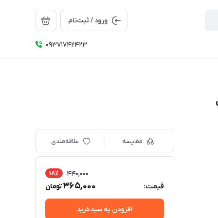
ورود / ثبت‌نام
09371742423
مقایسه
علاقه‌مندی
18٪
440,000
365,000
قیمت:
تومان
افزودن به سبدخرید