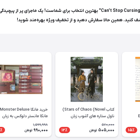
آیا به داستان‌های جذاب و هیجان‌انگیز علاقه‌مندید؟ مانگا "Can't Stop Cursing You" بهترین انت
شف کنید. همین حالا سفارش دهید و از تخفیف ویژه بهره‌مند شوید!
کتاب Stars of Chaos (Novel)
خرید مانگا Monster Deluxe
E
ناول ستاره های آشوب زبان
مانگا مانستر دلوکس به زبان
انگلیسی
انگلیسی 9 جلدی
1,599,998
570,000
990,000
505,000
٪
12٪
15٪
تومان
تومان