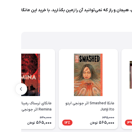
خاب برای شماست! یک ماجرای پر از پیچیدگی، هیجان و راز که نمی‌توانید آن را زمین بگذارید. با خرید این مانگا
مانگا Smashed اثر جونجی ایتو
مانگای ترسناک رمینا - مانگا
Junji Ito
Remina اثر جونجی ایتو
630,000
635,000
565,000
565,000
11٪
12٪
39
تومان
تومان