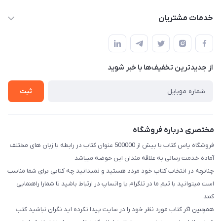
baran.elfm@gmail.com
حساب کاربری
خدمات مشتریان
اصفهان، خیابان نیرو - ابتدای خیابان آزادی (تقاطع میثم و آزادی) -
مجله فروشگاه
قوانین و مقررات
طبقه بالای دنیای لبنیات (مراجعه حضوری فقط در صورت هماهنگی
لیست محصولات
قبلی با شماره ۰۹۳۷۱۷۴۲۴۲۳ امکان پذیر است)
حریم خصوصی
درباره ما
از جدید‌ترین تخفیف‌ها با‌ خبر شوید
راهنما
تماس با ما
ثبت
مختصری درباره فروشگاه
فروشگاه یاس کتاب با بیش از 500000 عنوان کتاب در رابطه با زبان های مختلف
آماده خدمت رسانی به علاقه مندان این حوضه میباشد
چنانچه در انتخاب کتاب خود مردد هستید و نمیدانید چه کتابی برای شما مناسب
است میتوانید با تیم ما در تلگرام یا واتساپ در ارتباط باشید تا شما‌را راهنمایی
کنند
همچنین اگر کتاب مورد نظر خود را در سایت پیدا نکرده اید نگران نباشید کتب