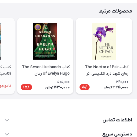
محصولات مرتبط
کتاب The Nectar of Pain
کتاب The Seven Husbands
کتاب کم
رمان شهد درد انگلیسی اثر
of Evelyn Hugo رمان
نجوا زبیان Najwa Zebian
انگلیسی هفت همسر اویلین
ademic
505,000
340,000
ناموجو
هوگو اثر Taylor Jenkins
430,000
325,000
15٪
5٪
تومان
تومان
Reid
اطلاعات تماس
09371742423
دسترسی سریع