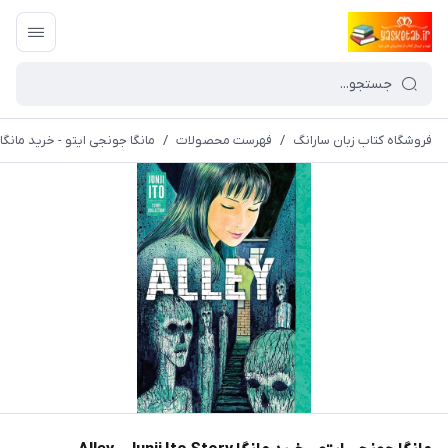
فروشگاه کتاب زبان سارانگ
/
فهرست محصولات
/
مانگا جونجی ایتو - خرید مانگا Alley - Junji Ito Story Collection محصول سال 024