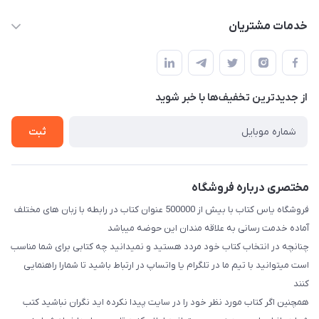
baran.elfm@gmail.com
حساب کاربری
خدمات مشتریان
اصفهان، خیابان نیرو - ابتدای خیابان آزادی (تقاطع میثم و آزادی) -
مجله فروشگاه
قوانین و مقررات
طبقه بالای دنیای لبنیات (مراجعه حضوری فقط در صورت هماهنگی
لیست محصولات
قبلی با شماره ۰۹۳۷۱۷۴۲۴۲۳ امکان پذیر است)
حریم خصوصی
درباره ما
از جدید‌ترین تخفیف‌ها با‌ خبر شوید
راهنما
تماس با ما
ثبت
مختصری درباره فروشگاه
فروشگاه یاس کتاب با بیش از 500000 عنوان کتاب در رابطه با زبان های مختلف
آماده خدمت رسانی به علاقه مندان این حوضه میباشد
چنانچه در انتخاب کتاب خود مردد هستید و نمیدانید چه کتابی برای شما مناسب
است میتوانید با تیم ما در تلگرام یا واتساپ در ارتباط باشید تا شما‌را راهنمایی
کنند
همچنین اگر کتاب مورد نظر خود را در سایت پیدا نکرده اید نگران نباشید کتب