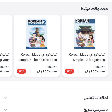
محصولات مرتبط
کتاب کره ای Korean Made
کتاب کره ای Korean Made
g your
Simple 2 The next step in
Simple 1 A beginner's
ing the
learning the Korean
guide to learning the
955,000
955,000
955,000
nguage
language
Korean language
5,000
840,000
840,000
13٪
13٪
تومان
تومان
اطلاعات تماس
09371742423
دسترسی سریع