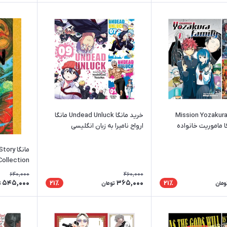
رید مانگا Mission Yozakura
خرید مانگا Undead Unluck مانگا
 مانگا ماموریت خانواده
ارواح نامیرا به زبان انگلیسی
زبان انگلیسی
مانگا y
2025
640,000
460,000
545,000
365,000
21٪
21٪
ومان
تومان
ت