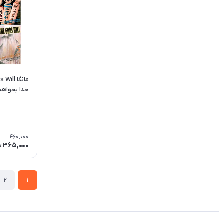
خدا بخواهد 
460,000
365,000
ت
2
1