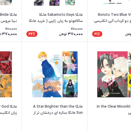
Boruto Two Blue Vorte
مانگا Sakamoto Days مانگا
و دو گرداب آبی انگلیسی
ساکاموتو به زبان ژاپنی ( خرید مانگا
نینا عروس 
ژآپنی )
470,000
470,000
370,000
370,000
22٪
21٪
مان
تومان
ت
In the Clear Moonlit Dus
مانگا A Star Brighter than the
ی
Sun مانگا ستاره ای درخشان تر از
زبان انگلیس
خورشید انگلیسی