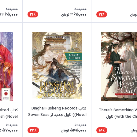
460,000
460,000
365,000
365,000
21٪
21٪
ومان
تومان
ت
کتاب Dinghai Fusheng Records
There's Something Wron
کتاب d
(Novel) ناول جدید از Seven Seas
with the Chief (Novel) ناول
Seas
690,000
690,000
570,000
545,000
22٪
18٪
ومان
تومان
ت