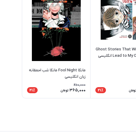
نگا 100 Ghost Stories That Will
Lead to انگلیسی
مانگا Fool Night مانگا شب احمقانه
زبان انگلیسی
460,000
365,000
21٪
21٪
ومان
تومان