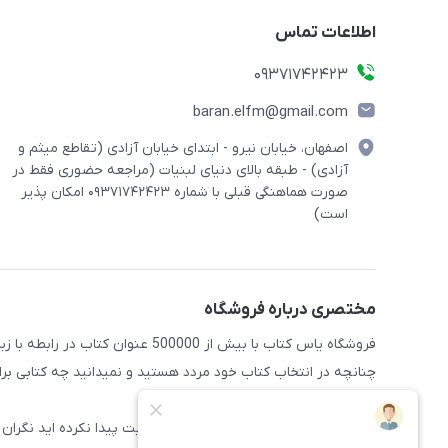
اطلاعات تماس
09371742423
baran.elfm@gmail.com
اصفهان، خیابان نیرو - ابتدای خیابان آزادی (تقاطع میثم و
آزادی) - طبقه بالای دنیای لبنیات (مراجعه حضوری فقط در
صورت هماهنگی قبلی با شماره ۰۹۳۷۱۷۴۲۴۲۳ امکان پذیر
است)
مختصری درباره فروشگاه
فروشگاه یاس کتاب با بیش از 500000 عنوان کتاب در رابطه با زبان های مختلف آماده خدمت رسانی به علاقه مندان این حوضه میباشد
چنانچه در انتخاب کتاب خود مردد هستید و نمیدانید چه کتابی برای 
راهنمایی کنند
همچنین اگر کتاب مورد نظر خود را در سایت پیدا نکرده اید نگران 