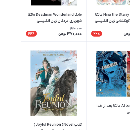
مانگا Nina the Starry Bride مانگا
مانگا Deadman Wonderland مانگا
کهکشانی زبان انگلیسی
شهربازی مردگان زبان انگلیسی
470,000
370,000
22٪
22٪
ومان
تومان
مانگا After God مانگا بعد از خدا
ی
کتاب Joyful Reunion (Novel)