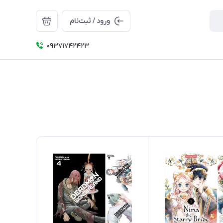
ورود / ثبت‌نام
09371742423