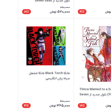
ناول جدید از Seven Seas
690,000
570,000
18٪
21٪
ومان
تومان
مانگا Black Torch مانگا مشعل
سیاه زبان انگلیسی
Thrice Married to a Salte
Fish (Novel) ناول جدید از Seven
460,000
365,000
21٪
18٪
ومان
تومان