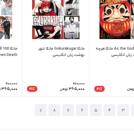
مانگا As the Gods Will مانگا هرچه
مانگا Gokurakugai مانگا شهر
ما
زبان انگلیسی
بهشت زبان انگلیسی
 My Own Death
460,000
460,000
365,000
365,000
21٪
21٪
ومان
تومان
ت
8
7
6
5
4
3