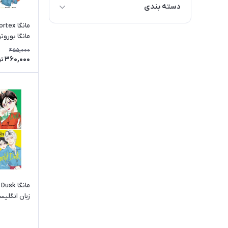
دسته بندی
مانگا x
زبان انگلیسی
مانگا بوروت
زبان های اروپایی
455,000
360,000
تو
زبان های آسیایی
سایر رشته های دانشگاهی
عمومی
کمک درسی
مانگا و کمیک
سایر دسته بندی ها
مانگا k
زبان انگلیس