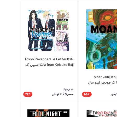
مانگا Tokyo Revengers: A Letter
from Keisuke Baji مانگا اسپین آف
توکیو رونجرز انگلیسی
Moan Junji Ito Stor
Collection اثر جونجی ایتو سال
460,000
365,000
21٪
15٪
ومان
تومان