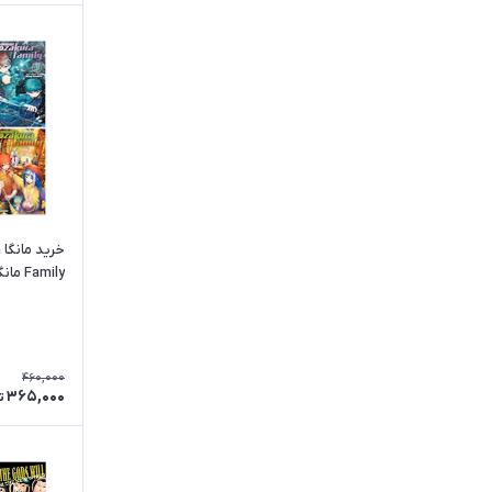
خ
Family
یوزاکورا به 
460,000
365,000
ت